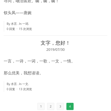
寻问，咽泪装欢。瞒，瞒，瞒！
钗头凤——唐婉
By 水言 . In
一词
.
0 回复
15 次浏览
文字，您好！
2019/07/30
一言，一诗，一词，一歌，一文，一情。
那么优美，我想读读。
By 水言 . In
一文
.
0 回复
13 次浏览
1
2
3
4