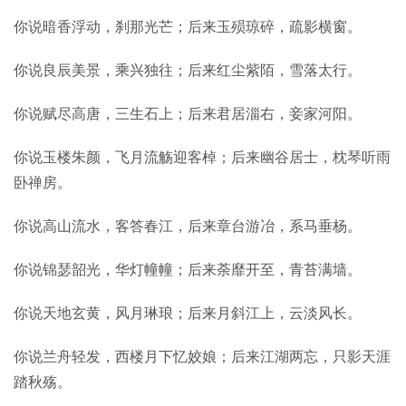
你说暗香浮动，刹那光芒；后来玉殒琼碎，疏影横窗。
你说良辰美景，乘兴独往；后来红尘紫陌，雪落太行。
你说赋尽高唐，三生石上；后来君居淄右，妾家河阳。
你说玉楼朱颜，飞月流觞迎客棹；后来幽谷居士，枕琴听雨
卧禅房。
你说高山流水，客答春江，后来章台游冶，系马垂杨。
你说锦瑟韶光，华灯幢幢；后来荼靡开至，青苔满墙。
你说天地玄黄，风月琳琅；后来月斜江上，云淡风长。
你说兰舟轻发，西楼月下忆姣娘；后来江湖两忘，只影天涯
踏秋殇。