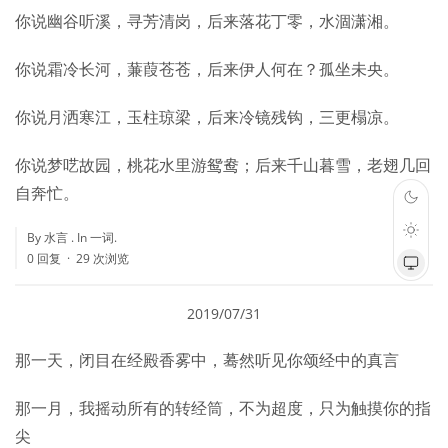
你说幽谷听溪，寻芳清岗，后来落花丁零，水涸潇湘。
你说霜冷长河，蒹葭苍苍，后来伊人何在？孤坐未央。
你说月洒寒江，玉柱琼梁，后来冷镜残钩，三更榻凉。
你说梦呓故园，桃花水里游鸳鸯；后来千山暮雪，老翅几回
自奔忙。
By 水言 . In
一词
.
0 回复
29 次浏览
2019/07/31
那一天，闭目在经殿香雾中，蓦然听见你颂经中的真言
那一月，我摇动所有的转经筒，不为超度，只为触摸你的指
尖