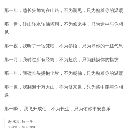
那一年，磕长头匍匐在山路，不为觐见，只为贴着你的温暖
那一世，转山转水转佛塔啊，不为修来生，只为途中与你相
见
那一夜，我听了一宿梵唱，不为参悟，只为寻你的一丝气息
那一月，我转过所有经筒，不为超度，只为触摸你的指纹
那一年，我磕长头拥抱尘埃，不为朝佛，只为贴着你的温暖
那一世，我翻遍十万大山，不为修来世，只为路中能与你相
遇
那一瞬， 我飞升成仙，不为长生，只为佑你平安喜乐
By 水言 . In
一诗
.
0 回复
暂无浏览