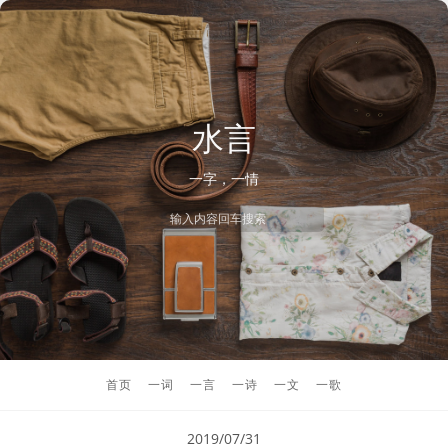
水言
一字，一情
首页
一词
一言
一诗
一文
一歌
2019/07/31