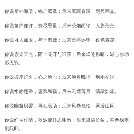
你说帘外海棠，锦屏鸳鸯；后来庭院春深，咫尺画堂。
你说笛声如许，费尽思量；后来茶烟尚绿，人影茫茫。
你说可人如玉，与子偕臧；后来长亭远望，夜色微凉。
你说霞染天光，陌上花开与谁享；后来烟笼柳暗，湖心水动
影无双。
你说彼岸灯火，心之所向；后来渔舟晚唱，烟雨彷徨。
你说水静莲香，惠风和畅；后来云遮薄月，清露如霜。
你说幽窗棋罢，再吐衷肠；后来风卷孤松，雾漫山冈。
你说红袖佯嗔，秋波流转思张敞；后来黛眉长敛，春色飘零
别阮郎。