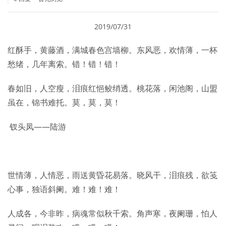
2019/07/31
红酥手，黄藤酒，满城春色宫墙柳。东风恶，欢情薄，一杯
愁绪，几年离索。错！错！错！
春如旧，人空瘦，泪痕红悒鲛绡透。桃花落，闲池阁，山盟
虽在，锦书难托。莫，莫，莫！
钗头凤——陆游
世情薄，人情恶，雨送黄昏花易落。晓风干，泪痕残，欲笺
心事，独语斜阑。难！难！难！
人成各，今非昨，病魂常似秋千索。角声寒，夜阑珊，怕人