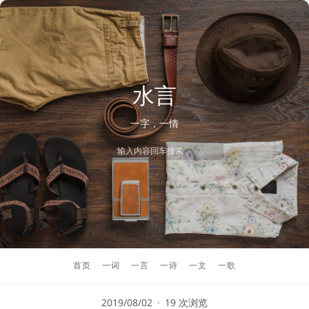
水言
一字，一情
首页
一词
一言
一诗
一文
一歌
2019/08/02
19 次浏览