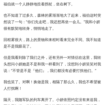
福伯就一个人静静地拄着拐杖，坐在树下。
也不知道了过多久，森林的雾渐渐地大了起来，福伯这时突
然说了一句：“你们先走吧，我还想再坐一会儿。”我和小妍
很有默契地转身，悄悄地走了。
回程雾很大，路上的景物和来程时看来完全不同。我不知道
是不是我眼花了。
但是我看到除了我们之外，还有另外一对情侣在这里，我转
头想问小妍她是不是和我一样看到了，没想到小妍笑笑对我
说：“不管是不是『他们』，我们都没有必要打扰他们。”
我也笑了。对啊！换做是我，相隔了那么久，我也不希望被
人打扰啊！
隔天，我随军队的列车离开了。小妍依照约定没有来送我，