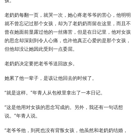
孩。
老奶奶每翻一页，就哭一次，她心疼老爷爷的苦心，他明明
就不曾忘记过那个女孩，却为了老奶奶而留在这里，而且不
曾在她面前显露过他的一丝痛苦，但是在日记里，他对女孩
的思念却深刻到令人心痛，也许他真正心爱的是那个女孩，
但他却没让她因此受到一点委屈。
老奶奶决定要把老爷爷送回故乡。
她累了他一辈子，是该让他回去的时候了。
“就是这样。”年青人从包袱里拿出了一本日记。
“这是他用对女孩的思念写成的。另外，我还有一句话想
说。”年青人说。
“老爷爷他，到死也没有背叛女孩，他虽然和老奶奶结婚，