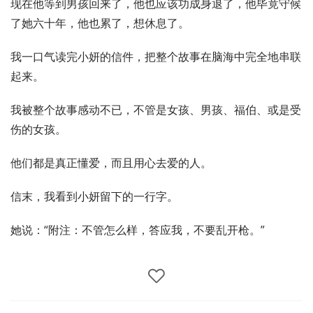
现在他等到男孩回来了，他也应该功成身退了，他毕竟守候
了她六十年，他也累了，想休息了。
我一口气读完小妍的信件，把整个故事在脑海中完全地串联
起来。
我被整个故事感动不已，不管是女孩、男孩、福伯、或是受
伤的女孩。
他们都是真正懂爱，而且用心去爱的人。
信末，我看到小妍留下的一行字。
她说：“附注：不管怎么样，答应我，不要乱开枪。”