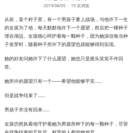
2019/08/05
19 次浏览
从前，某个村子里，有一个男孩子要上战场，与他许下一生
的女孩为了他，每天默默地许下一个愿望，然后把一棵种子
埋在湖边。女孩细心呵护着每一颗种子，因为她深信每当种
子发芽时，随着种子所许下的愿望也就能够得到实现。
她的好友问她许下了什么愿望，她也只是摇头笑笑不作回
答。
她所许的愿望只有一个——希望他能够平安……
但是战争结束了……
男孩子并没有回来……
女孩仍然执着地守护着她为男孩所种下的每一颗种子，尽管
在战争结束的五年后，村里的人都劝她放弃。