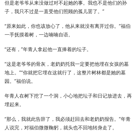
但是老爷爷从来没做过对不起她的事。我也不是他们的孙
子，我只不过是一直受他们照顾的孤儿罢了。”
“原来如此，你也该放心了，他从来就没有离开过你。”福伯
一手抚摸着树，一边喃喃自语。
“还有，”年青人拿起他一直捧着的坛子。
“这是老爷爷的骨灰，老奶奶托我一定要把他埋在女孩的墓
地上。”“你就把它埋在这就行了，这整片树林都是她的墓
园。”福伯说。
年青人在树下挖了一个洞，小心地把坛子和日记放进去，再
埋起来。
“那么，我就此告辞了，我必须赶回去和老奶奶报告。”年青
人说完，对福伯微微鞠躬，就头也不回地转身走了。